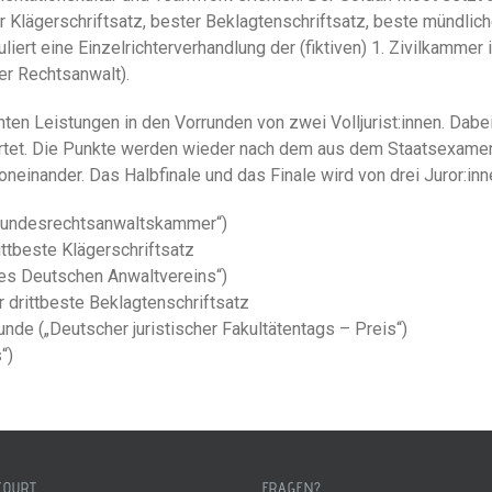
 Klägerschriftsatz, bester Beklagtenschriftsatz, beste mündliche
iert eine Einzelrichterverhandlung der (fiktiven) 1. Zivilkammer
er Rechtsanwalt).
hten Leistungen in den Vorrunden von zwei Volljurist:innen. Dab
ertet. Die Punkte werden wieder nach dem aus dem Staatsexam
oneinander. Das Halbfinale und das Finale wird von drei Juror:i
r Bundesrechtsanwaltskammer“)
ittbeste Klägerschriftsatz
des Deutschen Anwaltvereins“)
 drittbeste Beklagtenschriftsatz
unde („Deutscher juristischer Fakultätentags – Preis“)
“)
COURT
FRAGEN?