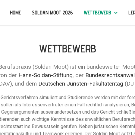
HOME
SOLDAN MOOT 2026
WETTBEWERB
LE
WETTBEWERB
Berufspraxis (Soldan Moot) ist ein bundesweiter Moo
 von der
Hans-Soldan-Stiftung
, der
Bundesrechtsanwa
DAV), und dem
Deutschen Juristen-Fakultätentag
(DJT
s Gerichtsverfahren simuliert und Studierende werden mit der fo
sollen als Interessenvertreter einen Fall rechtlich analysieren
en Gegenargumenten auseinandersetzen und das Gericht schließli
udierenden auch wichtige Kenntnisse des anwaltlichen Berufsrech
Rechtsstaat ins Bewusstsein gerufen. Neben juristischen Kenntn
umentationskultur und Teamwork erlernen. Der Soldan Moot setz