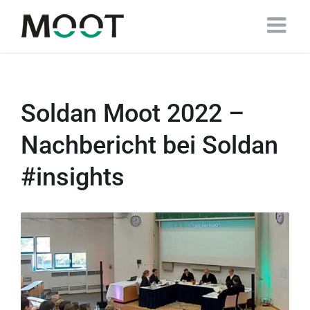
Zum
Inhalt
springen
Soldan Moot 2022 –
Nachbericht bei Soldan
#insights
Zeige
grösseres
Bild