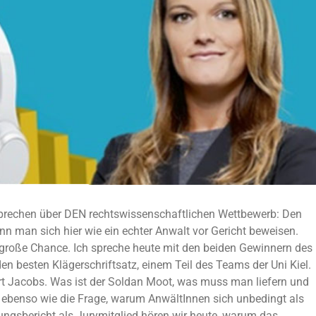
r sprechen über DEN rechtswissenschaftlichen Wettbewerb: Den
n man sich hier wie ein echter Anwalt vor Gericht beweisen.
große Chance. Ich spreche heute mit den beiden Gewinnern des
 besten Klägerschriftsatz, einem Teil des Teams der Uni Kiel.
rt Jacobs. Was ist der Soldan Moot, was muss man liefern und
 ebenso wie die Frage, warum AnwältInnen sich unbedingt als
ngsbericht als Jurymitglied hören wir heute, warum das