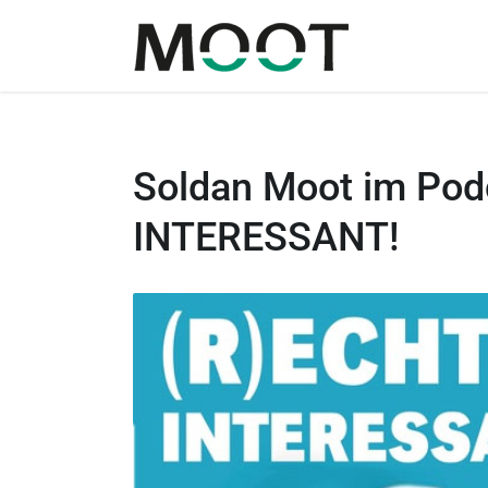
Zum
Inhalt
springen
Soldan Moot im Pod
INTERESSANT!
Zeige
grösseres
Bild